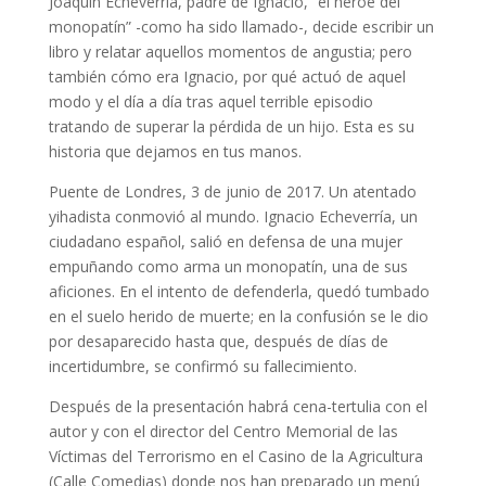
Joaquín Echeverría, padre de Ignacio, “el héroe del
monopatín” -como ha sido llamado-, decide escribir un
libro y relatar aquellos momentos de angustia; pero
también cómo era Ignacio, por qué actuó de aquel
modo y el día a día tras aquel terrible episodio
tratando de superar la pérdida de un hijo. Esta es su
historia que dejamos en tus manos.
Puente de Londres, 3 de junio de 2017. Un atentado
yihadista conmovió al mundo. Ignacio Echeverría, un
ciudadano español, salió en defensa de una mujer
empuñando como arma un monopatín, una de sus
aficiones. En el intento de defenderla, quedó tumbado
en el suelo herido de muerte; en la confusión se le dio
por desaparecido hasta que, después de días de
incertidumbre, se confirmó su fallecimiento.
Después de la presentación habrá cena-tertulia con el
autor y con el director del Centro Memorial de las
Víctimas del Terrorismo en el Casino de la Agricultura
(Calle Comedias) donde nos han preparado un menú