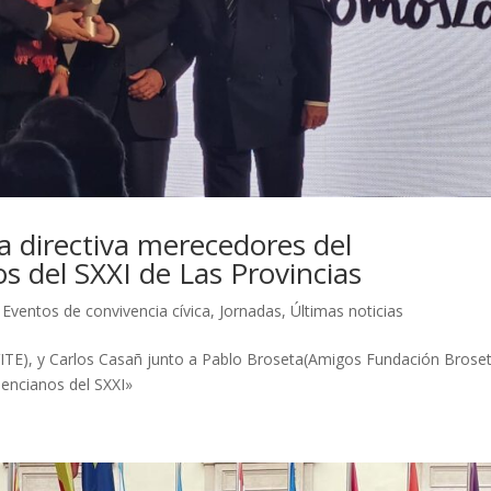
 directiva merecedores del
s del SXXI de Las Provincias
,
Eventos de convivencia cívica
,
Jornadas
,
Últimas noticias
TE), y Carlos Casañ junto a Pablo Broseta(Amigos Fundación Brose
lencianos del SXXI»